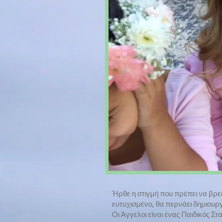
Ήρθε η στιγμή που πρέπει να βρεί
ευτυχισμένο, θα περνάει δημιουργ
Οι Άγγελοι είναι ένας Παιδικός Στ