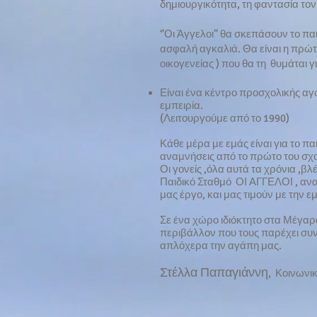
δημιουργικότητα, τη φαντασία τον
‘’Οι Άγγελοι’’ θα σκεπάσουν το πα
ασφαλή αγκαλιά. Θα είναι η πρώτ
οικογενείας ) που θα τη θυμάται γ
Είναι ένα κέντρο προσχολικής αγ
εμπειρία.
(Λειτουργούμε από το 1990)
Κάθε μέρα με εμάς είναι για το πα
αναμνήσεις από το πρώτο του σχο
Οι γονείς ,όλα αυτά τα χρόνια ,βλ
Παιδικό Σταθμό ΟΙ ΑΓΓΕΛΟΙ , αν
μας έργο, και μας τιμούν με την 
Σε ένα χώρο ιδιόκτητο στα Μέγαρ
περιβάλλον που τους παρέχει συν
απλόχερα την αγάπη μας.
Στέλλα Παπαγιάννη
, Κοινωνι