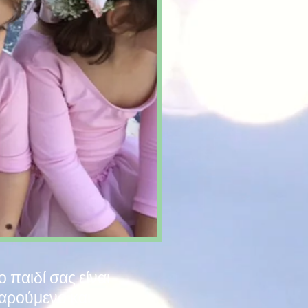
ο παιδί σας είναι
αρούμενο και