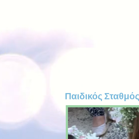
Παιδικός Σταθμό