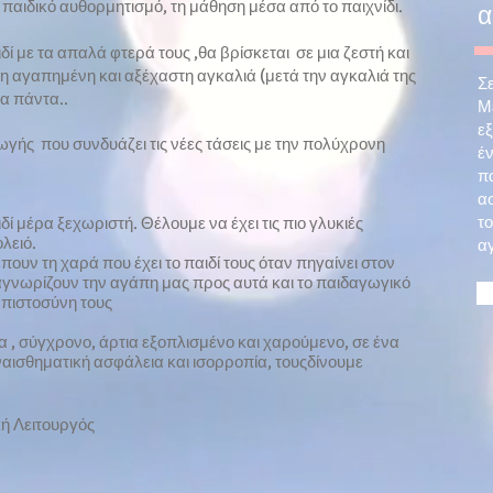
 παιδικό αυθορμητισμό, τη μάθηση μέσα από το παιχνίδι.
α
ιδί με τα απαλά φτερά τους ,θα βρίσκεται σε μια ζεστή και
η αγαπημένη και αξέχαστη αγκαλιά (μετά την αγκαλιά της
Σε
ια πάντα..
Μ
ε
ωγής που συνδυάζει τις νέες τάσεις με την πολύχρονη
έ
π
α
τ
ιδί μέρα ξεχωριστή. Θέλουμε να έχει τις πιο γλυκιές
λειό.
α
έπουν τη χαρά που έχει το παιδί τους όταν πηγαίνει στον
αγνωρίζουν την αγάπη μας προς αυτά και το παιδαγωγικό
εμπιστοσύνη τους
α , σύγχρονο, άρτια εξοπλισμένο και χαρούμενο, σε ένα
αισθηματική ασφάλεια και ισορροπία, τουςδίνουμε
κή Λειτουργός