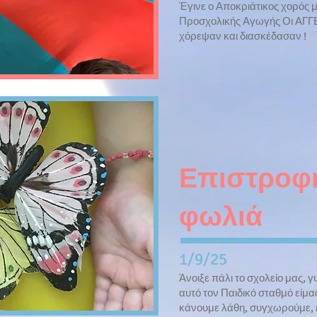
​Έγινε ο Αποκριάτικος χορός 
Προσχολικής Αγωγής Οι ΑΓΓΕΛ
χόρεψαν και διασκέδασαν !
Επιστροφ
φωλιά
1/9/25
​Άνοιξε πάλι το σχολείο μας, 
αυτό τον Παιδικό σταθμό είμασ
κάνουμε λάθη, συγχωρούμε, ε