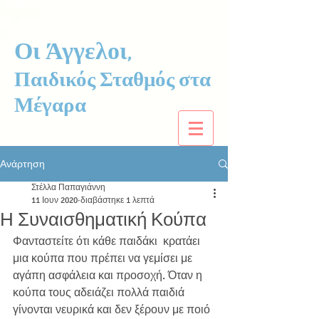
Οι Άγγελοι
,
Παιδικός Σταθμός στα
Μέγαρα
Ανάρτηση
Στέλλα Παπαγιάννη
11 Ιουν 2020
διαβάστηκε 1 λεπτά
Η Συναισθηματική Κούπα
Φανταστείτε ότι κάθε παιδάκι  κρατάει 
μια κούπα που πρέπει να γεμίσει με 
αγάπη ασφάλεια και προσοχή. Όταν η 
κούπα τους αδειάζει πολλά παιδιά 
γίνονται νευρικά και δεν ξέρουν με ποιό 